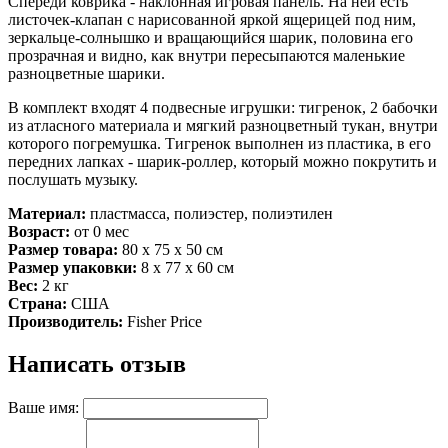
Спереди коврика - наклонная игровая панель. На ней есть
листочек-клапан с нарисованной яркой ящерицей под ним,
зеркальце-солнышко и вращающийся шарик, половина его
прозрачная и видно, как внутри пересыпаются маленькие
разноцветные шарики.
В комплект входят 4 подвесные игрушки: тигренок, 2 бабочки
из атласного материала и мягкий разноцветный тукан, внутри
которого погремушка. Тигренок выполнен из пластика, в его
передних лапках - шарик-роллер, который можно покрутить и
послушать музыку.
Материал:
пластмасса, полиэстер, полиэтилен
Возраст:
от 0 мес
Размер товара:
80 х 75 х 50 см
Размер упаковки:
8 х 77 х 60 см
Вес:
2 кг
Страна:
США
Производитель:
Fisher Price
Написать отзыв
Ваше имя: