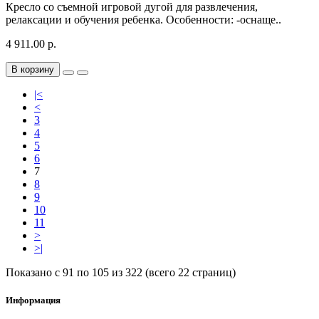
Кресло со съемной игровой дугой для развлечения,
релаксации и обучения ребенка. Особенности: -оснаще..
4 911.00 р.
В корзину
|<
<
3
4
5
6
7
8
9
10
11
>
>|
Показано с 91 по 105 из 322 (всего 22 страниц)
Информация