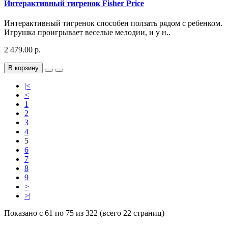
Интерактивный тигренок Fisher Price
Интерактивный тигренок способен ползать рядом с ребенком.
Игрушка проигрывает веселые мелодии, и у н..
2 479.00 р.
В корзину
|<
<
1
2
3
4
5
6
7
8
9
>
>|
Показано с 61 по 75 из 322 (всего 22 страниц)